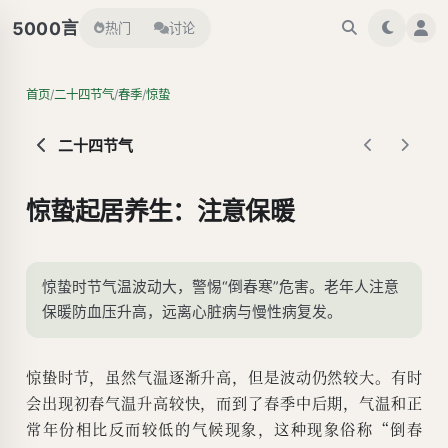
言
5000
热门
讨论
/
/
/
首页
二十四节气
春季
惊蛰
二十四节气
惊蛰起居养生：注意保暖
惊蛰时节气温波动大，警惕“倒春寒”危害。老年人注意
保暖防血压升高，远离心脏病与慢性病复发。
惊蛰时节，虽然气温逐渐升高，但是波动仍然较大。有时
会出现初春气温升高较快，而到了春季中后期，气温和正
常年份相比反而较低的气候现象，这种现象俗称“倒春