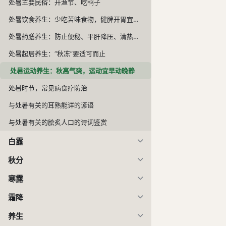
处暑主要民俗：开渔节、吃鸭子
处暑饮食养生：少吃苦味食物，健脾开胃宜吃黄鱼
处暑药膳养生：防止便秘、平肝降压、清热生津
处暑起居养生：“秋冻”要适可而止
处暑运动养生：秋高气爽，运动宜早动晚静
处暑时节，常见病食疗防治
与处暑有关的耳熟能详的谚语
与处暑有关的脍炙人口的诗词鉴赏
白露
秋分
寒露
霜降
养生