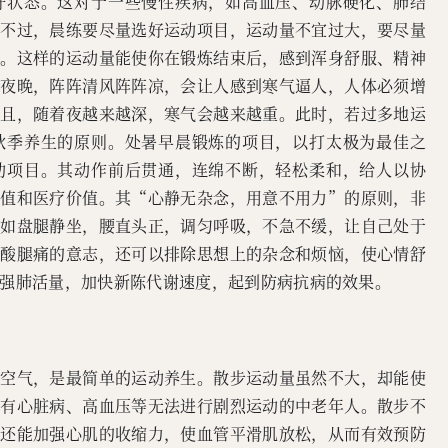
好状态。这对于一些慢性疾病，如高血压、动脉硬化、肺结
。不过，晨练要尽量选好运动项目，运动量不宜过大，要尽量
汗。这样的运动量能使你在锻炼结束后，感到浑身舒服、精神
的夜晚，阵阵清风阵阵凉，会让人感到寒气逼人，人体必须增
并且，随着夜越来越深，寒气会越来越重。此时，若过多地运
秋季养生的原则。处暑早晨锻炼的项目，以打太极为最佳之
动项目。其动作前后贯通，连绵不断，轻松柔和，给人以协
价值和医疗价值。其“心静无杂念，用意不用力”的原则，非
，如盘腿静坐，腰直头正，调匀呼吸，不急不缓，让自己处于
腰酸腿痛的意志，还可以排除思想上的杂念和烦恼，使心情舒
强肺活量，加快新陈代谢速度，起到防病抗病的效果。
鲜空气，是最简单的运动养生。散步运动量虽然不大，却能使
，有心脏病、高血压等无法进行剧烈运动的中老年人。散步不
，还能加强心肌的收缩力，使血管平滑肌放松，从而有效预防