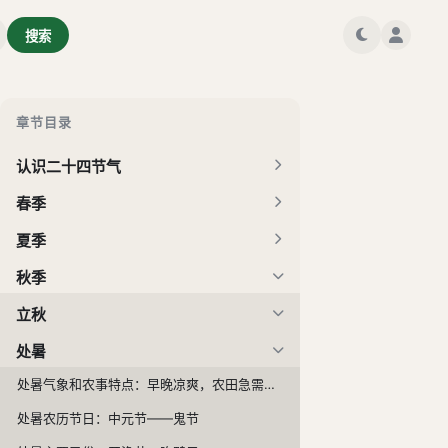
搜索
章节目录
认识二十四节气
春季
夏季
秋季
立秋
处暑
处暑气象和农事特点：早晚凉爽，农田急需蓄水、保墒
处暑农历节日：中元节——鬼节