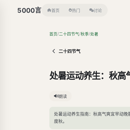
言
5000
首页
热门
讨论
/
/
/
首页
二十四节气
秋季
处暑
二十四节气
处暑运动养生：秋高
朗读
处暑运动养生指南：秋高气爽宜早动晚
度秋。