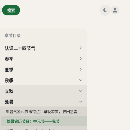
搜索
章节目录
认识二十四节气
春季
夏季
秋季
立秋
处暑
处暑气象和农事特点：早晚凉爽，农田急需蓄水、保墒
处暑农历节日：中元节——鬼节