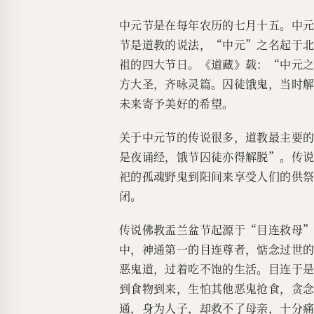
中元节是在每年农历的七月十五。中
节是道教的说法，“中元”之名起于
祖的四大节日。《道藏》载：“中元
方大圣，齐咏灵篇。囚徒饿鬼，当时
未来寄予美好的希望。
关于中元节的传说很多，道教最主要
是夜诵经，饿节囚徒亦得解脱”。传
祀的孤魂野鬼到阳间来享受人们的供
闭。
传说佛教盂兰盆节起源于“目连救母
中，神通第一的目连尊者，惦念过世
恶鬼道，过着吃不饱的生活。目连于
到食物到来，生怕其他恶鬼抢食，贪
通，身为人子，却救不了母亲，十分