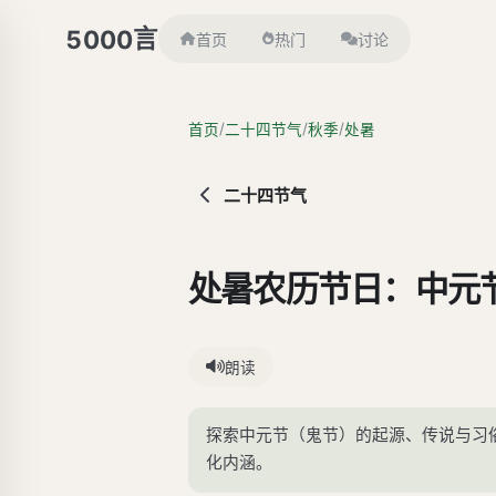
言
5000
首页
热门
讨论
/
/
/
首页
二十四节气
秋季
处暑
二十四节气
处暑农历节日：中元
朗读
探索中元节（鬼节）的起源、传说与习
化内涵。