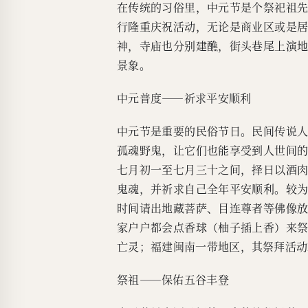
在传统的习俗里，中元节是个祭祀祖
行隆重庆祝活动，无论是商业区或是
神，寺庙也分别建醮，街头巷尾上演
景象。
中元普度——祈求平安顺利
中元节是重要的民俗节日。民间传说
孤魂野鬼，让它们也能享受到人世间
七月初一至七月三十之间，择日以酒
鬼魂，并祈求自己全年平安顺利。较
时间请出地藏菩萨、目连尊者等佛像
家户户都会点香球（柚子插上香）来
亡灵；福建闽南一带地区，其祭拜活动
祭祖——保佑五谷丰登