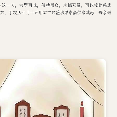
在这一天，盆罗百味，供巷僧众，功德无量，可以凭此慈悲
旨意，于农历七月十五用盂兰盆盛珍果素斋供奉其母，母亲最