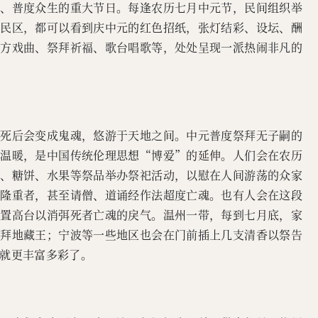
先、普度众生的重大节日。每逢农历七月中元节，民间组织举
居民区，都可以看到庆中元的红色招纸，张灯结彩、设坛、酬
地方戏曲、祭拜祈福、歌台唱歌等，处处呈现一派热闹非凡的
人死后会变成鬼魂，悠游于天地之间。中元普度祭拜无子嗣的
的温暖，是中国传统伦理思想“博爱”的延伸。人们会在农历
肉、糖饼、水果等祭品举办祭祀活动，以慰在人间游荡的众家
为隆重者，甚至请僧、道诵经作法超度亡魂。也有人会在这段
放置高台以消弭死者亡魂的戾气。温州一带，每到七月底，家
祭拜地藏王；宁波等一些地区也会在门前插上几支清香以祭告
就更丰富多彩了。