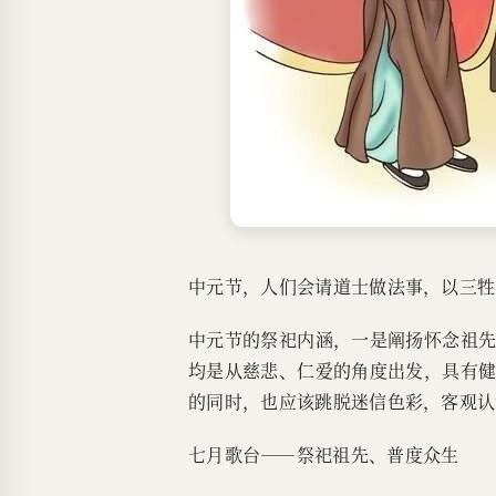
中元节，人们会请道士做法事，以三牲
中元节的祭祀内涵，一是阐扬怀念祖
均是从慈悲、仁爱的角度出发，具有
的同时，也应该跳脱迷信色彩，客观认
七月歌台——祭祀祖先、普度众生