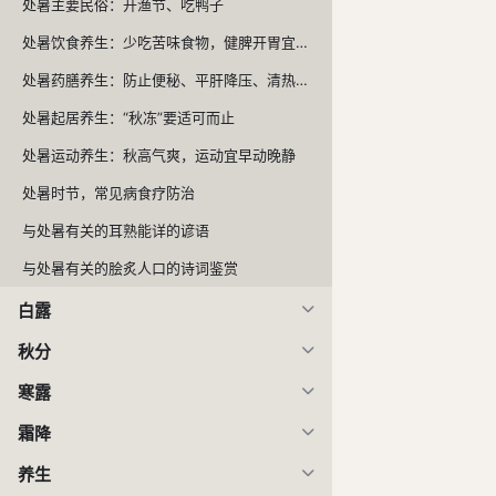
处暑主要民俗：开渔节、吃鸭子
处暑饮食养生：少吃苦味食物，健脾开胃宜吃黄鱼
处暑药膳养生：防止便秘、平肝降压、清热生津
处暑起居养生：“秋冻”要适可而止
处暑运动养生：秋高气爽，运动宜早动晚静
处暑时节，常见病食疗防治
与处暑有关的耳熟能详的谚语
与处暑有关的脍炙人口的诗词鉴赏
白露
秋分
寒露
霜降
养生